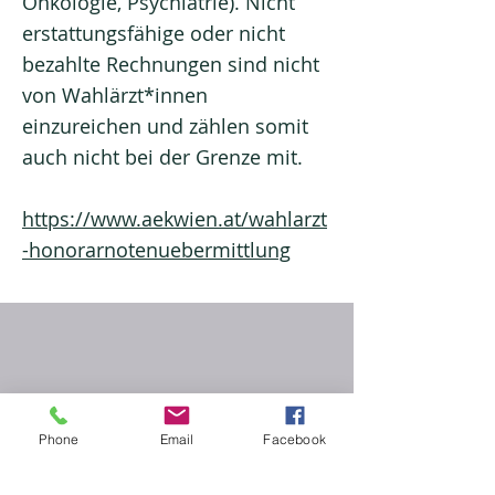
Onkologie, Psychiatrie). Nicht
erstattungsfähige oder nicht
bezahlte Rechnungen sind nicht
von Wahlärzt*innen
einzureichen und zählen somit
auch nicht bei der Grenze mit.
https://www.aekwien.at/wahlarzt
-honorarnotenuebermittlung
Ordination 1
Seitengasse vom Goldenen Kreuz:
Phone
Email
Facebook
Borschkegasse 1, Top 2​
nach Vereinbarung Mittwoch oder