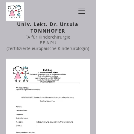
Univ. Lekt. Dr. Ursula
TONNHOFER
FÄ für Kinderchirurgie
F.E.A.P.U
(zertifizierte europäische Kinderurologin)